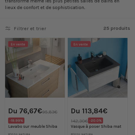
transforme même les plus petites salles de bains en
lieux de confort et de sophistication.
25 produits
Filtrer et trier
En vente
En vente
Prix
Prix
Prix
Du 76,67€
Du 113,84€
promotionnel
promotionnel
95,83€
habituel
Prix
Translation
Translation
142,30€
-19.99%
-20.0%
habituel
missing:
missing:
Lavabo sur meuble Shiba
Vasque à poser Shiba mat
fr.products.product.price.discount
fr.products.product.p
FOSSIL NATURA
FOSSIL NATURA