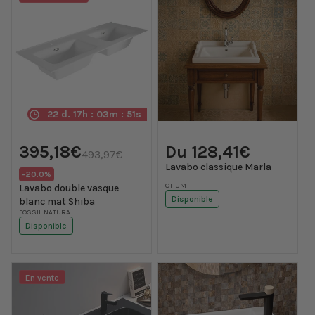
22 d. 17h : 03m : 50s
Prix
Prix
Prix
395,18€
Du 128,41€
promotionnel
habituel
493,97€
habituel
Lavabo classique Marla
Translation
-20.0%
missing:
Fournisseur :
OTIUM
Lavabo double vasque
fr.products.product.price.discount
Disponible
blanc mat Shiba
Fournisseur :
FOSSIL NATURA
Disponible
En vente