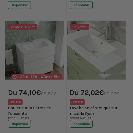
Fournisseur :
Fournisseur :
Disponible
Disponible
Ventes Janvier
En vente
22 d. 17h : 03m : 50s
Prix
Prix
Prix
Prix
Du 74,10€
Du 72,02€
promotionnel
promotionnel
98,80€
90,02€
habituel
habituel
Translation
Translation
-25.0%
-20.0%
missing:
missing:
Couler sur la Forme de
Lavabo en céramique sur
fr.products.product.price.discount
fr.products.product.price.di
l'enceinte
meuble Qoor
Fournisseur :
FOSSIL NATURA
Fournisseur :
FOSSIL NATURA
Disponible
Disponible