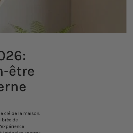
026:
n-être
erne
e clé de la maison.
ibrée de
l'expérience
ent intégrées comme