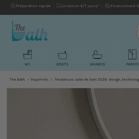
et passer
Préparation rapide
Livraison 6/7 jours*
Financement 3 
au
contenu
WC
BIDETS
LAVABOS
PAROIS
The Bath
Inspire-toi
Tendances salle de bain 2026: design, technolog