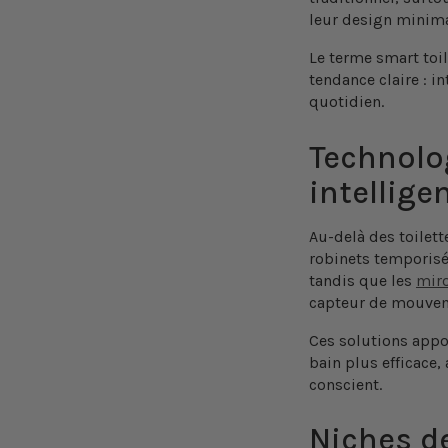
leur design minima
Le terme
smart toil
tendance claire : in
quotidien.
Technolog
intellige
Au-delà des toilett
robinets temporisé
tandis que les
miro
capteur de mouveme
Ces solutions appo
bain plus efficace,
conscient.
Niches de