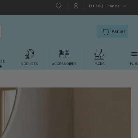
EUR € | France
Favoritos
Connexion
Panier
URS
ROBINETS
ACCESSOIRES
PACKS
PLU
E