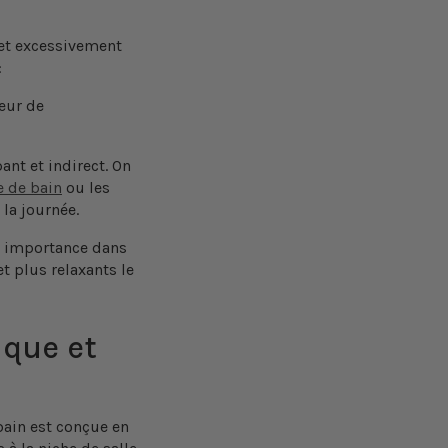
e et excessivement
:
reur de
nt et indirect. On
e de bain
ou les
la journée.
n importance dans
t plus relaxants le
ique et
bain est conçue en