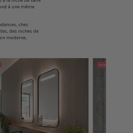
s
à la
niche de salle
épond à une même
endances, chez
ntes
, des
niches de
bain moderne,
En vente