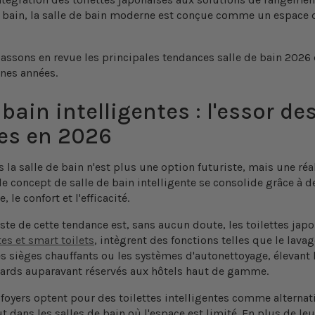
de bain, la salle de bain moderne est conçue comme un espace d
assons en revue les principales
tendances salle de bain 2026
nes années.
 bain intelligentes : l'essor des
es en 2026
 la salle de bain n'est plus une option futuriste, mais une réa
 le concept de
salle de bain intelligente
se consolide grâce à d
 le confort et l'efficacité.
ste de cette tendance est, sans aucun doute, les
toilettes jap
tes et smart toilets
,
intègrent des fonctions telles que le lavage
 les sièges chauffants ou les systèmes d'autonettoyage, élevant 
dards auparavant réservés aux hôtels haut de gamme.
 foyers optent pour des
toilettes intelligentes
comme alternati
ut dans les salles de bain où l'espace est limité. En plus de leu