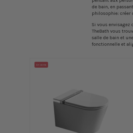
pensant aux personn
de bain
, en passan
philosophie: créer 
Si vous envisagez d
TheBath
vous trouv
salle de bain
et une
fonctionnelle et al
En vente