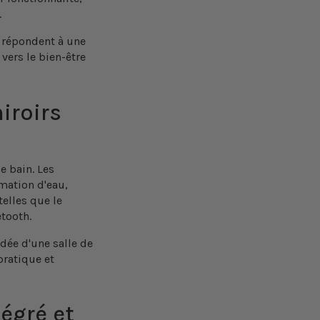
.
i répondent à une
 vers le bien-être
iroirs
e bain. Les
mation d'eau,
telles que le
tooth.
dée d'une salle de
pratique et
égré et