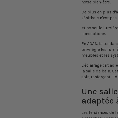
notre bien-être.
De plus en plus d'a
zénithale n'est pas
«Une seule lumière 
conception».
En 2026, la tendan
privilégie les lumi
meubles et les sys
L'éclairage circad
la salle de bain. C
soir, renforçant l'
Une salle
adaptée à
Les
tendances de la