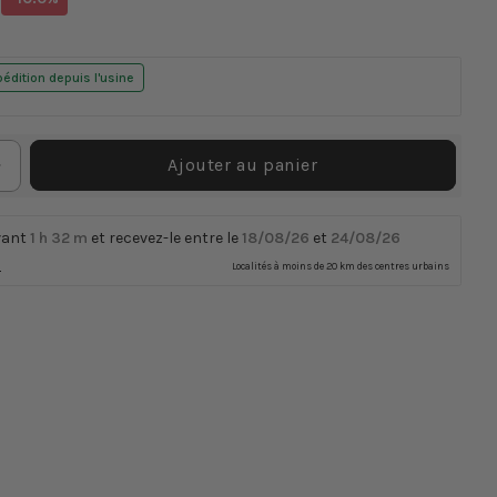
missing:
el
fr.products.product.price.discount
édition depuis l'usine
Ajouter au panier
Augmenter
la
quantité
vant
1 h
32 m
et recevez-le entre le
18/08/26
et
24/08/26
de
n
Localités à moins de 20 km des centres urbains
Robinet
monobloc
classique