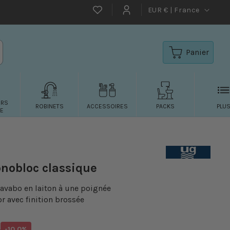
EUR € | France
Favoritos
Connexion
Panier
URS
ROBINETS
ACCESSOIRES
PACKS
PLU
E
nobloc classique
lavabo en laiton à une poignée
r avec finition brossée
Translation
€
-10.0%