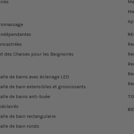
ires
Me
Me
Ap
dromassage
 indépendantes
RE
encastrées
Re
et des Chaises pour les Baignoires
Re
Re
Re
alle de bains avec éclairage LED
Re
alle de bain extensibles et grossissants
salle de bains anti-buée
TO
oéclairés
BI
alle de bain rectangulaire
salle de bain ronds