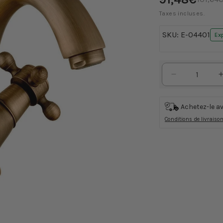
promotionnel
habitu
Taxes incluses.
SKU:
E-04401
Exp
Réduire
la
quantité
Achetez-le a
de
Conditions de livraiso
Robinet
monobloc
classique