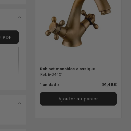
er PDF
Robinet monobloc classique
Ref. E-04401
91,48€
1 unidad x
Ajouter au panier