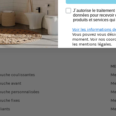
Lavabo
consentimiento newsletter
J´autorise le traitemen
données pour recevoir 
Classique
produits et services qui
Voir les informations d
Mélangeur
Vous pouvez vous désin
moment. Voir nos coor
les mentions légales.
Jaunes
ME
ouche coulissantes
Me
ouche avant
Me
ouche personnalisées
Me
ouche fixes
Me
liants
Me