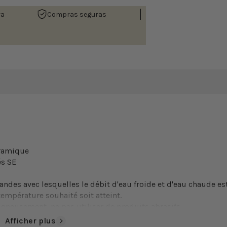
|
ra
Compras seguras
éramique
és SE
es avec lesquelles le débit d'eau froide et d'eau chaude es
mpérature souhaité soit atteint.
gneusement, ne pas utiliser de produits abrasifs.
Afficher plus