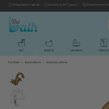
et passer
Préparation rapide
Livraison 6/7 jours*
Financement 3 
au
contenu
WC
BIDETS
LAVABOS
PAROIS
The Bath
Robinetterie
Robinets d'évier
Passer aux
informations
produits