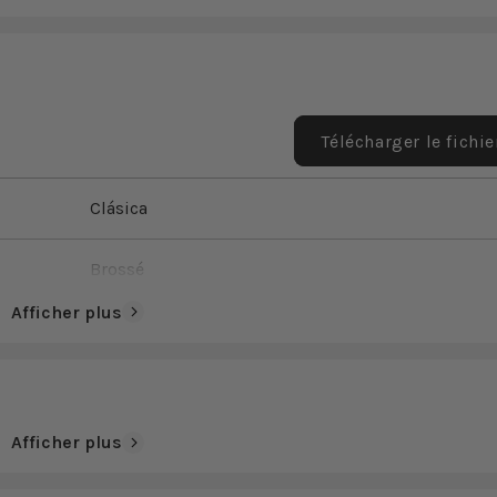
Télécharger le fichi
Clásica
Brossé
Afficher plus
Non
14,9
Afficher plus
Or