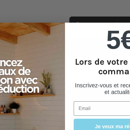
Classique
40 mm
Envoyer une question
5
17,65
Inclus
Lors de votr
Laiton
comma
1
Inscrivez-vous et rec
et actualit
Lisse
Email
Si vous ne l'aimez pas,
Tous vos achats a
vous le retournez.
paiement sécurisé
Classique
Je veux ma ré