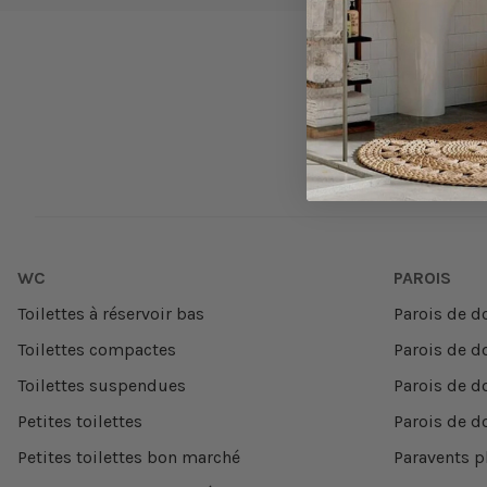
Type de robinet
Type d'installation du robinet
Type de commande
Ombres
WC
PAROIS
Toilettes à réservoir bas
Parois de d
Toilettes compactes
Parois de d
Toilettes suspendues
Parois de d
Petites toilettes
Parois de d
Petites toilettes bon marché
Paravents p