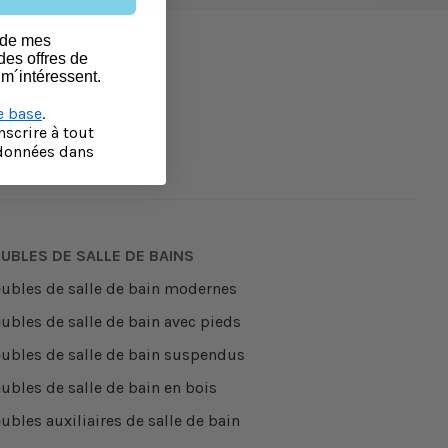
 francia
t de mes
des offres de
 m´intéressent.
e base
.
scrire à tout
données dans
UBLES DE SALLE DE BAINS
ubles de salle de bain modernes
ubles de salle de bain avec pieds
ubles de salle de bain suspendus
ubles de salle de bain en bois
ubles auxiliaires de salle de bain