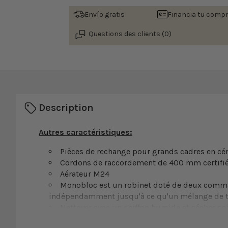
Envío gratis
Financia tu comp
Questions des clients (0)
Description
Autres caractéristiques:
Pièces de rechange pour grands cadres en c
Cordons de raccordement de 400 mm certifi
Aérateur M24
Monobloc est un robinet doté de deux command
indépendamment jusqu'à ce qu'un mélange de te
Nettoyer avec un chiffon humide et sécher soi