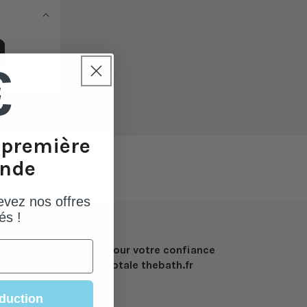
€
e première
nde
evez nos offres
és !
vec un
Pour votre confiance
totale thebath.fr
duction