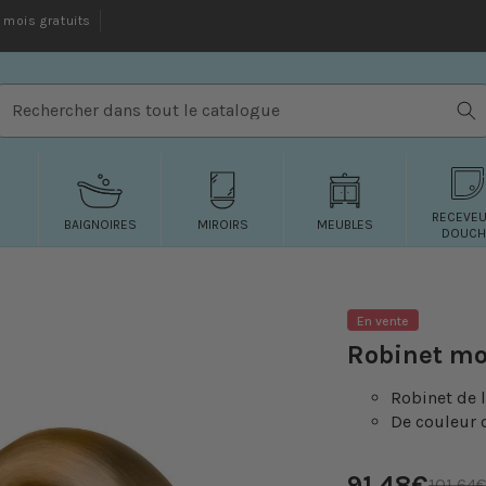
mois gratuits
Rechercher dans tout le catalogue
RECEVE
BAIGNOIRES
MIROIRS
MEUBLES
DOUCH
En vente
Robinet mo
Robinet de 
De couleur o
Prix
91,48€
Prix
101,64