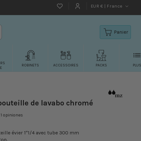
EUR € | France
Favoritos
Connexion
Panier
URS
ROBINETS
ACCESSOIRES
PACKS
PLU
E
bouteille de lavabo chromé
1
opiniones
eille évier 1"1/4 avec tube 300 mm
ton.