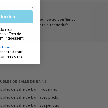
duction
vec un
Pour votre confiance
totale thebath.fr
 francia
t de mes
des offres de
 m´intéressent.
e base
.
scrire à tout
données dans
UBLES DE SALLE DE BAINS
ubles de salle de bain modernes
ubles de salle de bain avec pieds
ubles de salle de bain suspendus