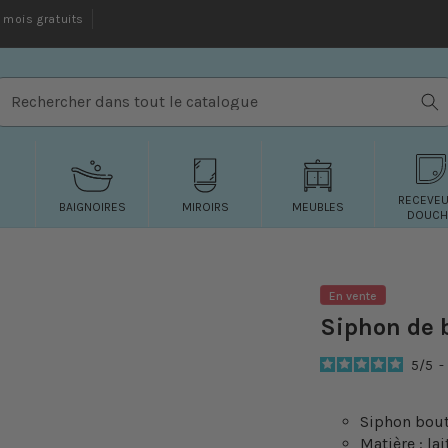
mois gratuits
Rechercher dans tout le catalogue
RECEVE
BAIGNOIRES
MIROIRS
MEUBLES
DOUCH
En vente
Siphon de 
5
/
5
-
Siphon bout
Matière : lai