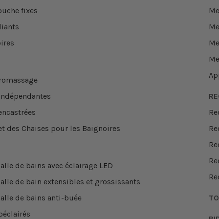
ouche fixes
Me
liants
Me
ires
Me
Me
Ap
dromassage
 indépendantes
RE
encastrées
Re
et des Chaises pour les Baignoires
Re
Re
Re
alle de bains avec éclairage LED
Re
alle de bain extensibles et grossissants
salle de bains anti-buée
TO
oéclairés
BI