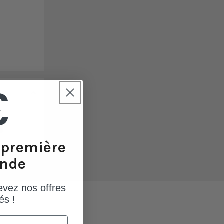
1
0
0
€
0
0
e première
nde
evez nos offres
és !