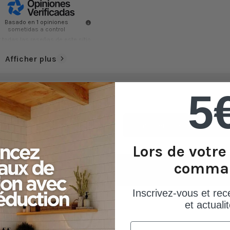
Basado en
1
opiniones
sometidas a control
 todas las reseñas de este sitio
Afficher plus
5
Envoyer une question
Lors de votr
comma
Inscrivez-vous et rec
et actualit
Email