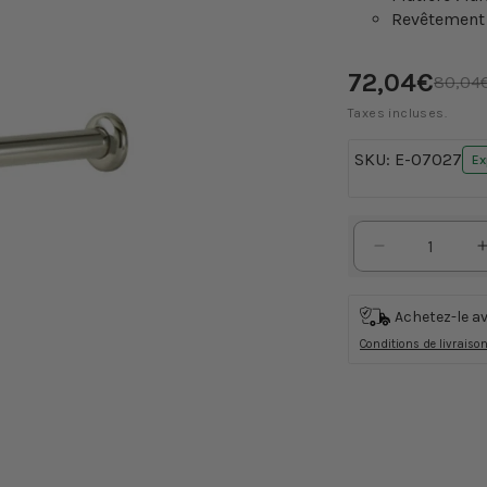
Revêtement 
Prix
72,04€
Prix
80,04
promotionnel
habitu
Taxes incluses.
SKU:
E-07027
Ex
Réduire
la
quantité
Achetez-le a
de
Conditions de livraiso
Siphon
de
bouteille
de
lavabo
chromé