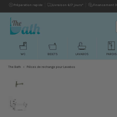
et passer
Préparation rapide
Livraison 6/7 jours*
Financement 3 
au
contenu
WC
BIDETS
LAVABOS
PAROIS
The Bath
Pièces de rechange pour Lavabos
Passer aux
informations
produits