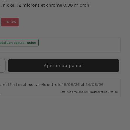
: nickel 12 microns et chrome 0,30 micron
Translation
€
-10.0%
missing:
el
fr.products.product.price.discount
pédition depuis l'usine
Ajouter au panier
Augmenter
la
quantité
vant
15 h
1 m
et recevez-le entre le
18/08/26
et
24/08/26
de
n
Localités à moins de 20 km des centres urbains
Siphon
de
bouteille
de
lavabo
chromé