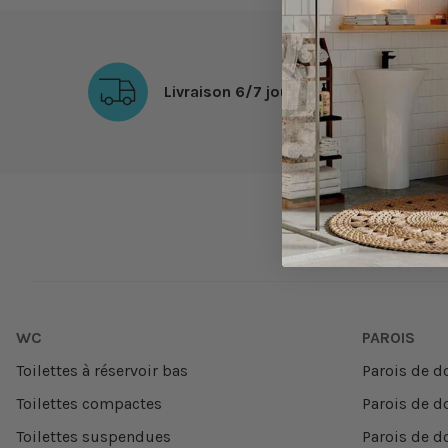
Opinión del
14/9/2022
, tras una experiencia del
23/8/2022
po
Útil
(0)
Informe
Livraison 6/7 jours*
WC
PAROIS
Toilettes à réservoir bas
Parois de d
Toilettes compactes
Parois de d
Toilettes suspendues
Parois de d