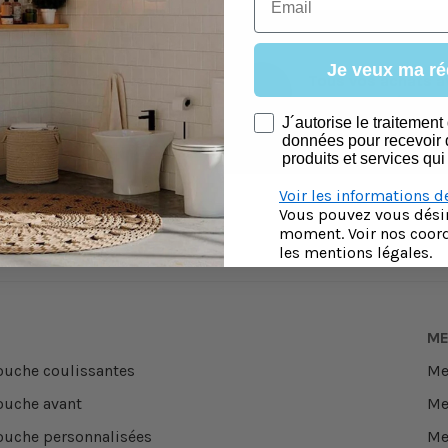
r
A.A.
Je veux ma ré
Si vous ne l'aimez pas,
Tous vos achats a
vous le retournez.
paiement sécurisé
consentimiento newsletter
J´autorise le traitemen
données pour recevoir 
produits et services qui
Voir les informations d
Vous pouvez vous désin
moment. Voir nos coor
les mentions légales.
ME
ouche coulissantes
Me
ouche avant
Me
ouche personnalisées
Me